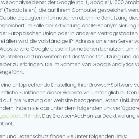
n Webanalysedienst der Google Inc. („Google“), 1600 Amph
s“ (Textdateien), die auf Ihrem Computer gespeichert wer
Cookie erzeugten Informationen über Ihre Benutzung dies
eichert. Im Falle der Aktivierung der IP-Anonymisierung a
 der Europäischen Union oder in anderen Vertragsstaat
efällen wird die vollständige IP-Adresse an einen Server
er Website wird Google diese Informationen benutzen, um 
nzustellen und um weitere mit der Websitenutzung und d
ber zu erbringen. Die im Rahmen von Google Analytics vo
ngeführt.
eine entsprechende Einstellung Ihrer Browser-Software ver
sämtliche Funktionen dieser Website vollumfänglich nutzen
auf Ihre Nutzung der Website bezogenen Daten (inkl. Ihr
indern, indem sie das unter dem folgenden Link verfügba
/gaoptout?hl=de
. Das Browser-Add-on zur Deaktivierung v
tibel.
n und Datenschutz finden Sie unter folgenden Links: