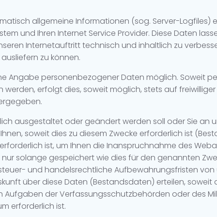
atisch allgemeine Informationen (sog. Server-Logfiles) er
m und Ihren Internet Service Provider. Diese Daten lasse
eren Internetauftritt technisch und inhaltlich zu verbesse
 ausliefern zu können.
 ohne Angabe personenbezogener Daten möglich. Soweit p
erden, erfolgt dies, soweit möglich, stets auf freiwillige
tergegeben.
tlich ausgestaltet oder geändert werden soll oder Sie an 
en, soweit dies zu diesem Zwecke erforderlich ist (Best
rforderlich ist, um Ihnen die Inanspruchnahme des Web
r solange gespeichert wie dies für den genannten Zwec
en steuer- und handelsrechtliche Aufbewahrungsfristen von
uskunft über diese Daten (Bestandsdaten) erteilen, soweit 
en Aufgaben der Verfassungsschutzbehörden oder des Mili
 erforderlich ist.