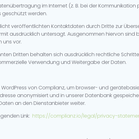
atenübertragung im Internet (z. B. bei der Kommunikation 
s geschützt werden.
cht veröffentlichten Kontaktdaten durch Dritte zur Über
ermit ausdrücklich untersagt. Ausgenommen hiervon sin
n uns vor.
nten Dritten behalten sich ausdrücklich rechtliche Schrit
e kommerzielle Verwendung und Weitergabe der Daten.
für WordPress von Complianz, um browser- und gerätebasi
-Adresse anonymisiert und in unserer Datenbank gespeichert
 Daten an den Dienstanbieter weiter.
lgenden Link:
https://complianz.io/legal/privacy-stateme